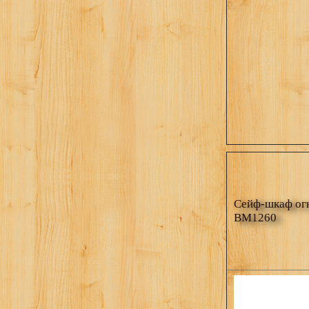
Cейф-шкаф огн
BM1260