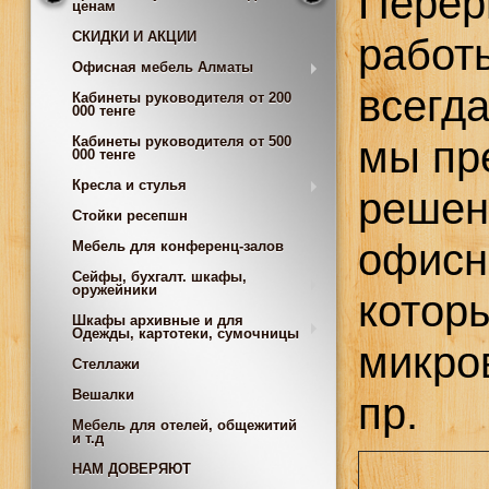
Перер
ценам
СКИДКИ И АКЦИИ
работ
Офисная мебель Алматы
всегд
Кабинеты руководителя от 200
000 тенге
мы пр
Кабинеты руководителя от 500
000 тенге
Кресла и стулья
решен
Стойки ресепшн
офисн
Мебель для конференц-залов
Сейфы, бухгалт. шкафы,
оружейники
котор
Шкафы архивные и для
Одежды, картотеки, сумочницы
микро
Стеллажи
Вешалки
пр.
Мебель для отелей, общежитий
и т.д
НАМ ДОВЕРЯЮТ