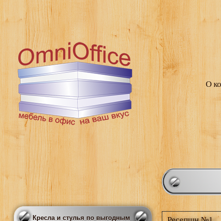
О к
Кресла и стулья по выгодным
Ресепшн №1