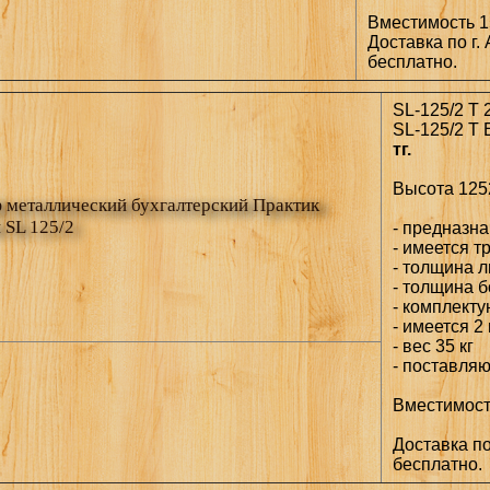
Вместимость 
Доставка по г. 
бесплатно.
SL-125/2 T 
SL-125/2 T 
тг.
Высота 1252
металлический бухгалтерский Практик
 SL 125/2
- предназн
- имеется т
- толщина л
- толщина б
- комплекту
- имеется 2
- вес 35 кг
- поставля
Вместимос
Доставка по 
бесплатно.