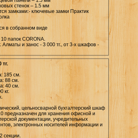
цевой панели – 1.5 мм
ковых стенок – 1.5 мм
тся замками:- ключевые замки Практик
полка
ся в собранном виде
 10 папок CORONA.
. Алматы и занос - 3 000 тг., от 3-х шкафов -
 тг.
: 185 см.
: 88 см.
а: 40 см.
0 кг.
к.
ический, цельносварной бухгалтерский шкаф
10 предназначен для хранения офисной и
терской документации, учредительных
нтов, электронных носителей информации и
2 секции.