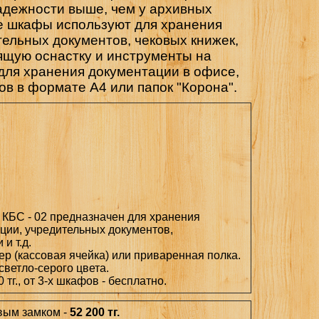
адежности выше, чем у архивных
е шкафы используют для хранения
тельных документов, чековых книжек,
оящую оснастку и инструменты на
для хранения документации в офисе,
в в формате А4 или папок "Корона".
 КБС - 02 предназначен для хранения
ции, учредительных документов,
и т.д.
ер (кассовая ячейка) или приваренная полка.
ветло-серого цвета.
 тг., от 3-х шкафов - бесплатно.
вым замком -
52 200 тг.