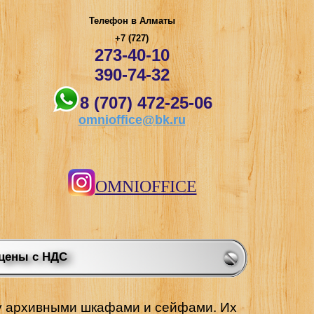
Телефон в Алматы
+7 (727)
273-40-10
390-74-32
8 (707) 472-25-06
omnioffice@bk.ru
OMNIOFFICE
 цены с НДС
у архивными шкафами и сейфами. Их