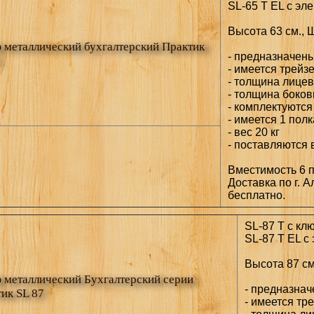
SL-65 T EL с эл
Высота 63 см., 
металлический бухгалтерский Практик
- предназначен
- имеется трейз
- толщина лицев
- толщина боков
- комплектуются
- имеется 1 полк
- вес 20 кг
- поставляются 
Вместимость 6
Доставка по г. А
бесплатно.
SL-87 T с кл
SL-87 T EL с
Высота 87 см
металлический Бухгалтерский серии
- предназна
ик SL 87
- имеется тр