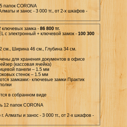
15 папок CORONA
Алматы и занос - 3 000 тг., от 2-х шкафов -
2 ключевых замка -
86 800 тг.
EL с электронный + ключевой замок -
100 300
 см., Ширина 46 см., Глубина 34 см.
ачены для хранения документов в офисе
рейзер (кассовая ячейка)
ицевой панели – 1.5 мм
оковых стенок – 1.5 мм
ются замками:- ключевые замки Практик
 полки
ются в собранном виде
ть 12 папок CORONA
г. Алматы и занос - 3 000 тг., от 2-х шкафов -