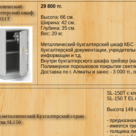
ллический
29 800 тг.
лтерский шкаф
Высота: 66 см.
011Т
Ширина: 42 см.
Глубина: 35 см.
Вес: 20 кг.
Металлический бухгалтерский шкаф КБС -
бухгалтерской документации, учредитель
информации и т.д.
Внутри бухгалтерского шкафа трейзер (ка
Полимерное порошковое покрытие светло
Доставка по г. Алматы и занос - 3 000 тг.,
SL-150T с к
SL-150 T EL
Высота 149 с
металлический Бухгалтерский серии
- предназна
тик SL150
- имеется тр
- толщина ли