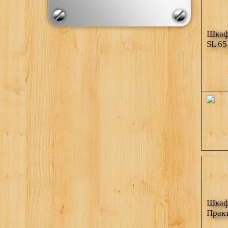
Шкаф 
SL 65
Шкаф 
Практ