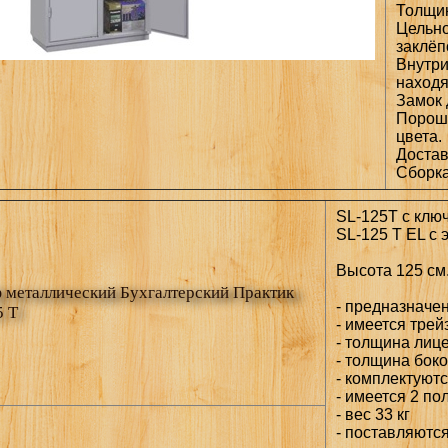
Толщин
Цельно
заклёп
Внутри
находя
Замок 
Порошк
цвета.
Доставк
Сборка
SL-125T с клю
SL-125 T EL с 
Высота 125 см.
металлический Бухгалтерский Практик
- предназначе
5 T
- имеется трей
- толщина лице
- толщина боко
- комплектуют
- имеется 2 по
- вес 33 кг
- поставляютс