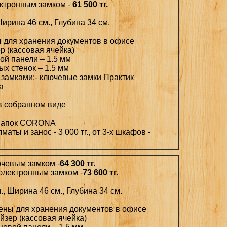
ектронным замком -
61 500 тг.
Ширина 46 см., Глубина 34 см.
ы для хранения документов в офисе
ер (кассовая ячейка)
ой панели – 1.5 мм
ых стенок – 1.5 мм
 замками:- ключевые замки Практик
а
в собранном виде
 папок CORONA
лматы и занос - 3 000 тг., от 3-х шкафов -
ючевым замком -
64 300 тг.
 электронным замком -
73 600 тг.
., Ширина 46 см., Глубина 34 см.
чены для хранения документов в офисе
ейзер (кассовая ячейка)