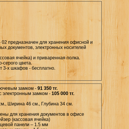
 02 предназначен для хранения офисной и
ных документов, электронных носителей
ссовая ячейка) и приваренная полка.
-серого цвета.
 от 3-х шкафов - бесплатно.
лючевым замком -
91 350 тг.
 с электронным замком -
105 000 тг.
м., Ширина 46 см., Глубина 34 см.
чены для хранения документов в офисе
ейзер (кассовая ячейка)
цевой панели – 1.5 мм