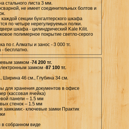
а стального листа 3 мм.
сварной, не имеет соединительных болтов и
ок.
 каждой секции бухгалтерского шкафа
тся по четыре нерегулируемых полки.
двери шкафа - цилиндрический Kale Kilit.
овое полимерное покрытие светло-серого
а по г. Алматы и занос - 3 000 тг.
 - бесплатно.
чевым замком -
74 200 тг.
электронным замком -
87 100 тг.
, Ширина 46 см., Глубина 34 см.
ны для хранения документов в офисе
зер (кассовая ячейка)
вой панели – 1.5 мм
вых стенок – 1.5 мм
ся замками:- ключевые замки Практик
лки
я в собранном виде