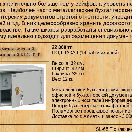
 значительно больше чем у сейфов, а уровень н
в. Наиболее часто металлические бухгалтерски
лтерских документов строгой отчетности, учреди
ей и т.д. В них целесообразно хранить дорогост
водстве. Такие шкафы разработаны специально 
му идеально подходят для размещения документо
22 300 тг.
 металлический
ПОД ЗАКАЗ (14 рабочих дней)
алтерский КБС-02Т
Высота: 32 см.
Ширина: 42 см.
Глубина: 35 см.
Вес: 12 кг.
Металлический бухгалтерский шкаф
офисной и бухгалтерской документа
электронных носителей информации 
Внутри бухгалтерского шкафа трейз
Полимерное порошковое покрытие с
Доставка по г. Алматы и занос - 3 000
SL-65 T с ключе