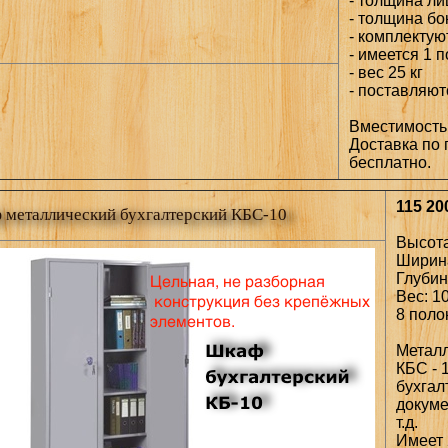
- толщина ли
- толщина бо
- комплектую
- имеется 1 
- вес 25 кг
- поставляют
Вместимость
Доставка по г
бесплатно.
115 200
 металлический бухгалтерский КБС-10
Высота
Ширина
Глубин
Вес: 10
8 поло
Металл
КБС - 
бухгал
докуме
т.д.
Имеет 