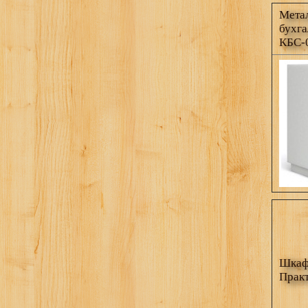
Мета
бухга
КБС-
Шкаф 
Прак