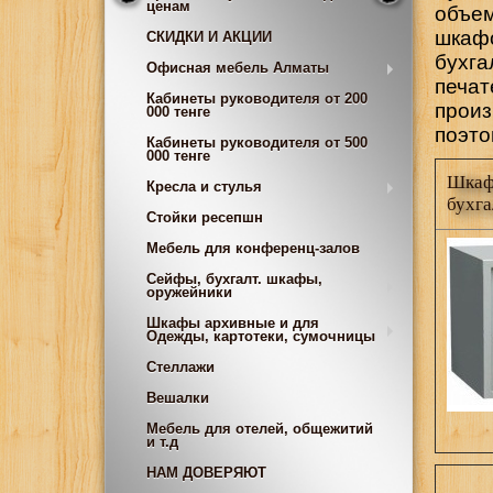
ценам
объем
шкафо
СКИДКИ И АКЦИИ
бухга
Офисная мебель Алматы
печат
Кабинеты руководителя от 200
произ
000 тенге
поэто
Кабинеты руководителя от 500
000 тенге
Шкаф
Кресла и стулья
бухг
Стойки ресепшн
Мебель для конференц-залов
Сейфы, бухгалт. шкафы,
оружейники
Шкафы архивные и для
Одежды, картотеки, сумочницы
Стеллажи
Вешалки
Мебель для отелей, общежитий
и т.д
НАМ ДОВЕРЯЮТ