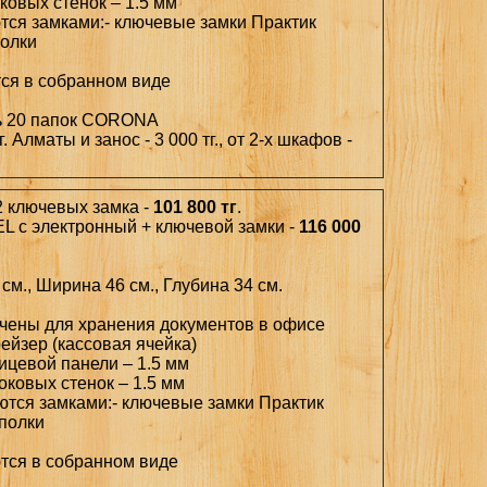
ковых стенок – 1.5 мм
ются замками:- ключевые замки Практик
полки
тся в собранном виде
ь 20 папок CORONA
. Алматы и занос - 3 000 тг., от 2-х шкафов -
2 ключевых замка -
101 800 тг
.
EL с электронный + ключевой замки -
116 000
см., Ширина 46 см., Глубина 34 см.
ачены для хранения документов в офисе
рейзер (кассовая ячейка)
ицевой панели – 1.5 мм
оковых стенок – 1.5 мм
ются замками:- ключевые замки Практик
 полки
ются в собранном виде