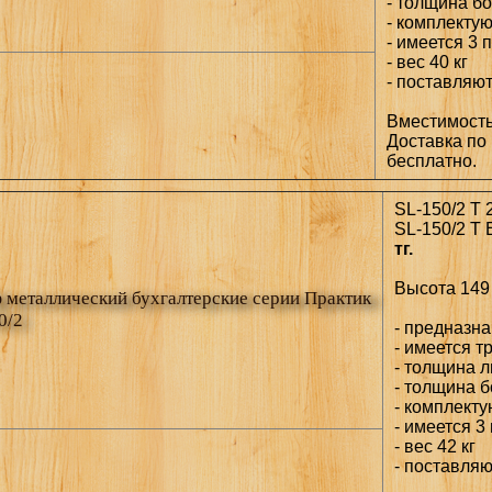
- толщина бо
- комплекту
- имеется 3 
- вес 40 кг
- поставляю
Вместимост
Доставка по г
бесплатно.
SL-150/2 T 
SL-150/2 T 
тг.
Высота 149 
металлический бухгалтерские серии Практик
0/2
- предназн
- имеется т
- толщина л
- толщина б
- комплекту
- имеется 3
- вес 42 кг
- поставля