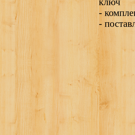
ключ
-
компле
-
постав