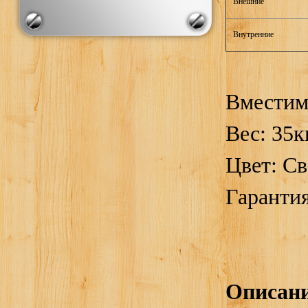
Внешние
Внутренние
Вместим
Вес:
35к
Цвет
:
Св
Гаранти
Описан