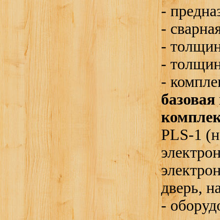
-
предна
-
сварна
-
толщи
-
толщи
-
компле
базовая
компле
PLS-1
(
н
электро
электро
дверь
,
н
-
оборуд